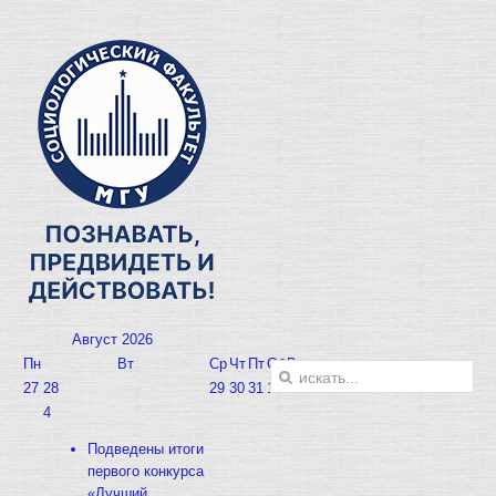
Август
2026
Пн
Вт
Ср
Чт
Пт
Сб
Вс
27
28
29
30
31
1
2
4
Подведены итоги
первого конкурса
«Лучший